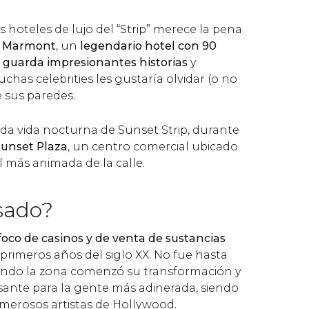
 hoteles de lujo del “Strip” merece la pena
 Marmont
, un
legendario hotel con 90
 guarda impresionantes historias
y
has celebrities les gustaría olvidar (o no
e sus paredes.
a vida nocturna de Sunset Strip, durante
unset Plaza
, un centro comercial ubicado
l más animada de la calle.
asado?
foco de casinos y de venta de sustancias
primeros años del siglo XX. No fue hasta
ando la zona comenzó su transformación y
sante para la gente más adinerada, siendo
merosos artistas de Hollywood.