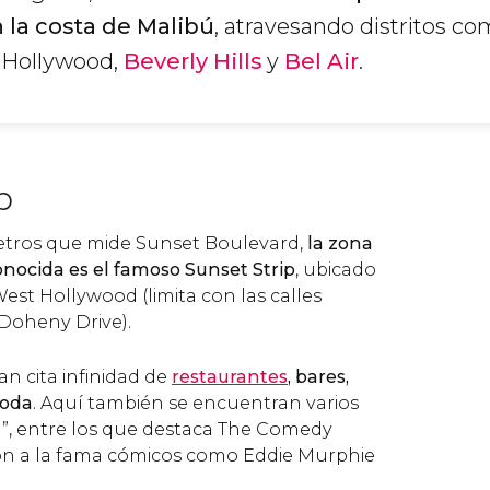
 la costa de Malibú
, atravesando distritos c
 Hollywood,
Beverly Hills
y
Bel Air
.
p
metros que mide Sunset Boulevard,
la zona
nocida es el famoso Sunset Strip
, ubicado
est Hollywood (limita con las calles
Doheny Drive).
an cita infinidad de
restaurantes
, bares,
oda
. Aquí también se encuentran varios
a”, entre los que destaca The Comedy
ron a la fama cómicos como Eddie Murphie