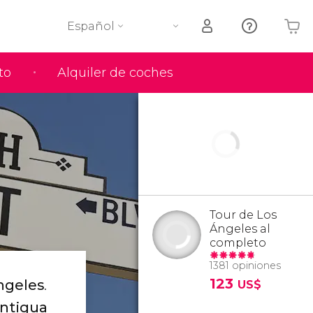
Español
to
Alquiler de coches
Tu carrito está vacío
Tour de Los
Ángeles al
completo
1381 opiniones
123
ngeles
.
US$
antigua