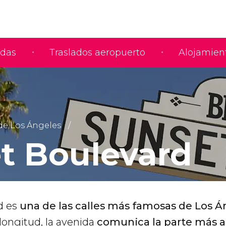
adas
Traslados aeropuerto
Alojamien
de Los Ángeles
t Boulevard
d es
una de las calles más famosas de Los Á
longitud, la avenida
comunica la parte más 