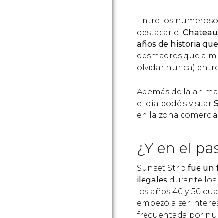
Entre los numerosos
destacar el
Chateau
años de historia
que
desmadres que a muc
olvidar nunca) entr
Además de la animad
el día podéis visitar
S
en la zona comercia
¿Y en el p
Sunset Strip
fue un 
ilegales
durante los 
los años 40 y 50 cu
empezó a ser intere
frecuentada por nu