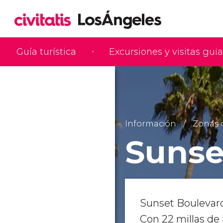
Guía turística
Excursiones y visitas gui
Información
Zonas 
Sunse
Sunset Boulevar
Con 22 millas de 