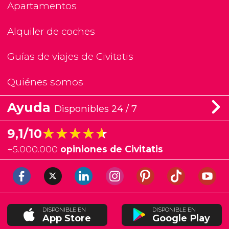
Apartamentos
Alquiler de coches
Guías de viajes de Civitatis
Quiénes somos
Ayuda
Disponibles 24 / 7
★★★★★
★★★★★
9,1/10
+
5.000.000
opiniones de Civitatis
DISPONIBLE EN
DISPONIBLE EN
App Store
Google Play