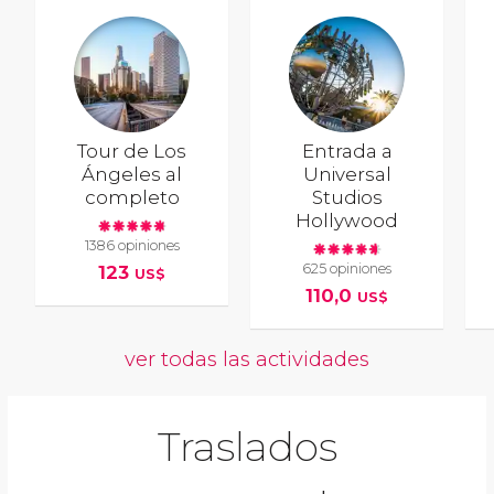
Tour de Los
Entrada a
Ángeles al
Universal
completo
Studios
Hollywood
1386 opiniones
625 opiniones
123
US$
110,0
US$
ver todas las actividades
Traslados