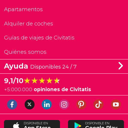
Apartamentos
Alquiler de coches
Guías de viajes de Civitatis
Quiénes somos
Ayuda
Disponibles 24 / 7
★★★★★
★★★★★
9,1/10
+
5.000.000
opiniones de Civitatis
DISPONIBLE EN
DISPONIBLE EN
App Store
Google Play