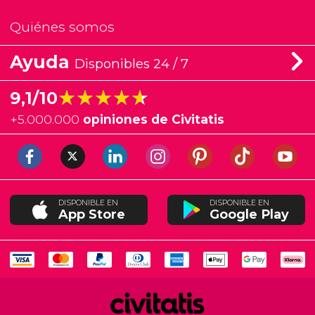
Quiénes somos
Ayuda
Disponibles 24 / 7
★★★★★
★★★★★
9,1/10
+
5.000.000
opiniones de Civitatis
DISPONIBLE EN
DISPONIBLE EN
App Store
Google Play