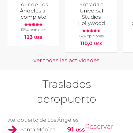
Tour de Los
Entrada a
Ángeles al
Universal
completo
Studios
Hollywood
1384 opiniones
624 opiniones
123
US$
110,0
US$
ver todas las actividades
Traslados
aeropuerto
Aeropuerto de Los Ángeles
Reservar
91
Santa Mónica
US$