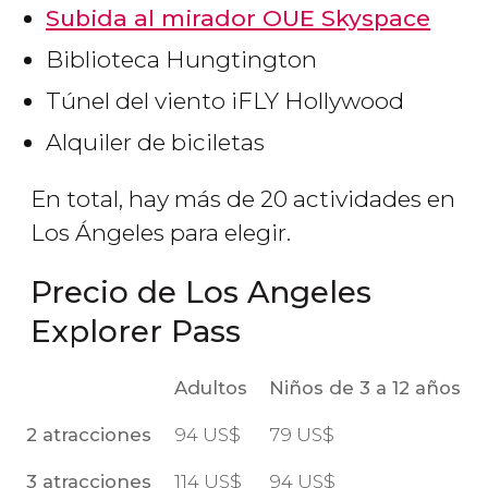
Subida al mirador OUE Skyspace
Biblioteca Hungtington
Túnel del viento iFLY Hollywood
Alquiler de biciletas
En total, hay más de 20 actividades en
Los Ángeles para elegir.
Precio de Los Angeles
Explorer Pass
Adultos
Niños de 3 a 12 años
2 atracciones
94
US$
79
US$
3 atracciones
114
US$
94
US$