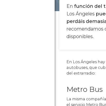
En
función del t
Los Ángeles
pue
perdáis demasia
recomendamos co
disponibles.
En Los Ángeles hay 
autobuses, que cubr
del extrarradio:
Metro Bus
La misma compañía q
el servicio Metro B