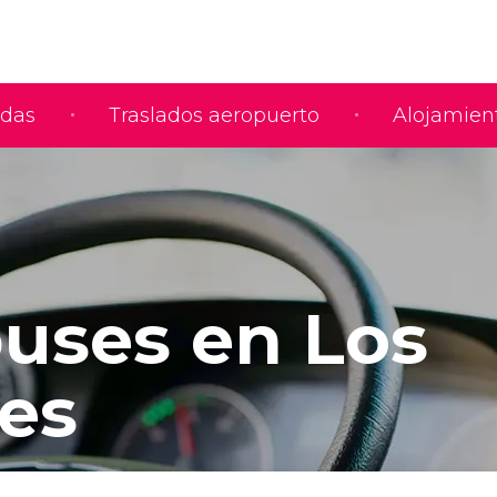
adas
Traslados aeropuerto
Alojamien
uses en Los
es