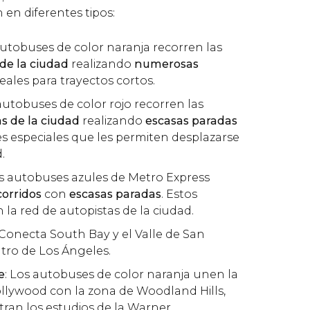
 en diferentes tipos:
autobuses de color naranja recorren las
 de la ciudad
realizando
numerosas
deales para trayectos cortos.
 autobuses de color rojo recorren las
as de la ciudad
realizando
escasas paradas
les especiales que les permiten desplazarse
.
os autobuses azules de Metro Express
corridos
con
escasas paradas
. Estos
 la red de autopistas de la ciudad.
 Conecta South Bay y el Valle de San
ntro de Los Ángeles.
e
: Los autobuses de color naranja unen la
llywood con la zona de Woodland Hills,
an los estudios de la Warner.