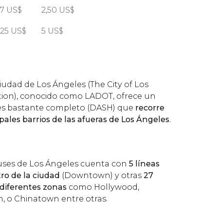
7
US$
2,50
US$
25
US$
5
US$
ciudad de Los Ángeles (The City of Los
tion), conocido como LADOT, ofrece un
ses bastante completo (DASH) que
recorre
ipales barrios de las afueras de Los Ángeles
.
buses de Los Ángeles cuenta con
5 líneas
ro de la ciudad
(Downtown) y otras
27
 diferentes zonas
como Hollywood,
, o Chinatown entre otras.