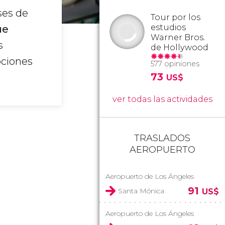
ses de
Tour por los
estudios
ue
Warner Bros.
s
de Hollywood
pciones
577 opiniones
73
US$
ver todas las actividades
TRASLADOS
AEROPUERTO
Aeropuerto de Los Ángeles
91
Santa Mónica
US$
Aeropuerto de Los Ángeles