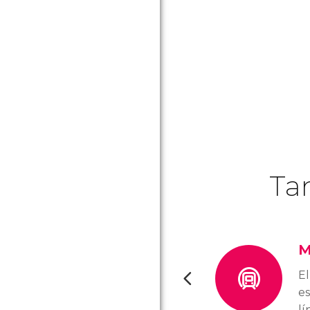
Ta
M
E
e
lí