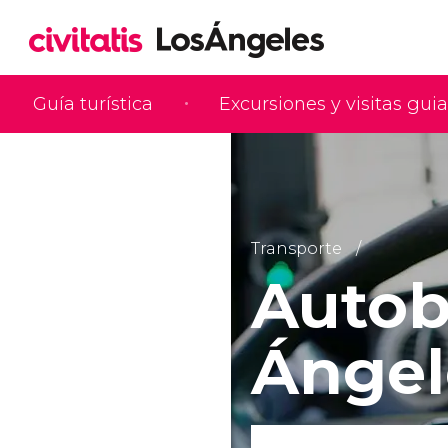
Guía turística
Excursiones y visitas gui
Transporte
Autob
Ángel