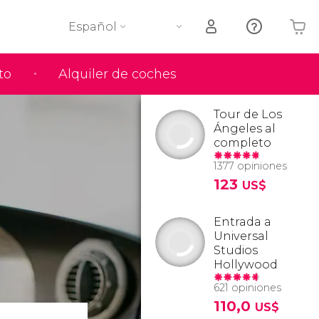
Español
to
Alquiler de coches
Tu carrito está vacío
Tour de Los
Ángeles al
completo
1377 opiniones
123
US$
Entrada a
Universal
Studios
Hollywood
621 opiniones
110,0
US$