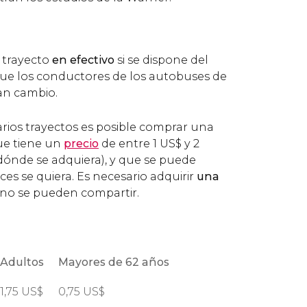
l trayecto
en efectivo
si se dispone del
 que los conductores de los autobuses de
an cambio.
 varios trayectos es posible comprar una
e tiene un
precio
de entre 1
US$
y 2
dónde se adquiera), y que se puede
es se quiera. Es necesario adquirir
una
, no se pueden compartir.
Adultos
Mayores de 62 años
1,75
US$
0,75
US$