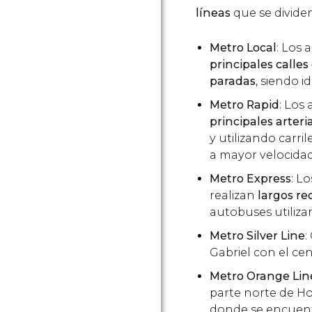
líneas
que se dividen
Metro Local
: Los 
principales calles
paradas
, siendo i
Metro Rapid
: Los
principales arteri
y utilizando carri
a mayor velocidad
Metro Express
: L
realizan
largos re
autobuses utilizan
Metro Silver Line
:
Gabriel con el ce
Metro Orange Lin
parte norte de Ho
donde se encuentr