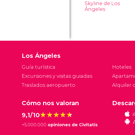
Skyline de Los
Ángeles
Los Ángeles
Guía turística
Hoteles
Excursiones y visitas guiadas
Apartam
Traslados aeropuerto
Alquiler 
Cómo nos valoran
Descar
★★★★★
★★★★★
9,1/10
+
5.000.000
opiniones de Civitatis