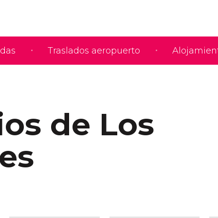
adas
Traslados aeropuerto
Alojamien
ios de Los
es