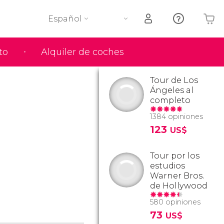
Español
to
Alquiler de coches
Tu carrito está vacío
Tour de Los
Ángeles al
completo
1384 opiniones
123
US$
Tour por los
estudios
Warner Bros.
de Hollywood
580 opiniones
73
US$